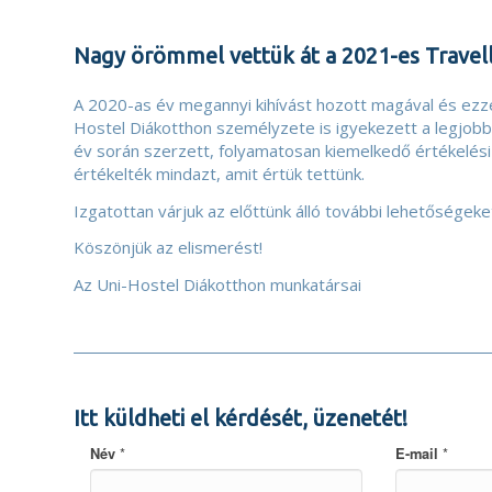
Nagy örömmel vettük át a 2021-es Travell
A 2020-as év megannyi kihívást hozott magával és ezzel
Hostel Diákotthon személyzete is igyekezett a legjobb 
év során szerzett, folyamatosan kiemelkedő értékelés
értékelték mindazt, amit értük tettünk.
Izgatottan várjuk az előttünk álló további lehetőségeke
Köszönjük az elismerést!
Az Uni-Hostel Diákotthon munkatársai
Itt küldheti el kérdését, üzenetét!
*
*
Név
E-mail