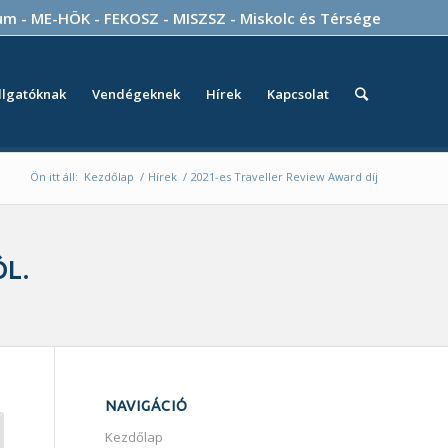
ium
-
ME-HÖK
-
FEKOSZ
-
MISZSZ
-
Miskolc és Térsége
llgatóknak
Vendégeknek
Hírek
Kapcsolat
Ön itt áll:
Kezdőlap
/
Hírek
/
2021-es Traveller Review Award díj
ÓL.
NAVIGÁCIÓ
Kezdőlap