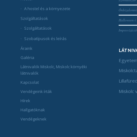
A hostel és a környezete
Önbizalomnö
Szolgáltatások
Halloween-i 
Szolgáltatások
Improvizáció
Szobatípusok és leírás
Áraink
LÁTNIV
Galéria
Egyetem
Látnivalók Miskolc, Miskolc környéki
Miskolct
látnivalók
Lillafüre
Kapcsolat
Miskolc 
Vendégeink írták
Hírek
Hallgatóknak
Vendégeknek