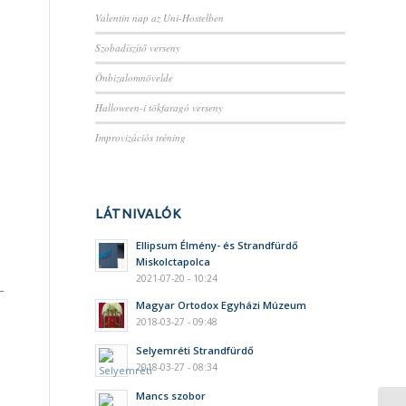
Valentin nap az Uni-Hostelben
Szobadíszítő verseny
Önbizalomnövelde
Halloween-i tökfaragó verseny
Improvizációs tréning
LÁTNIVALÓK
Ellipsum Élmény- és Strandfürdő
Miskolctapolca
2021-07-20 - 10:24
Magyar Ortodox Egyházi Múzeum
2018-03-27 - 09:48
Selyemréti Strandfürdő
2018-03-27 - 08:34
Mancs szobor