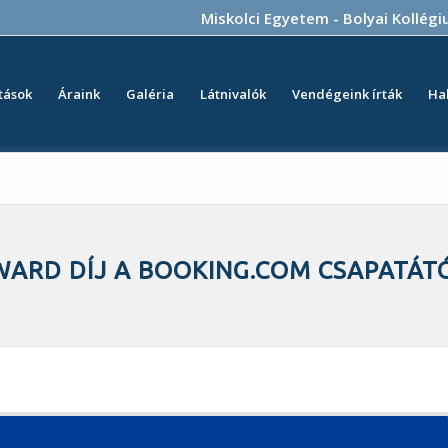
Miskolci Egyetem
-
Bolyai Kollég
tások
Áraink
Galéria
Látnivalók
Vendégeink írták
Ha
WARD DÍJ A BOOKING.COM CSAPATÁT