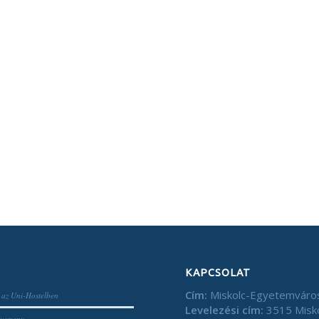
KAPCSOLAT
Cím:
Miskolc-Egyetemváro
 az Uni-Hostelben
Levelezési cím:
3515 Misko
 verseny