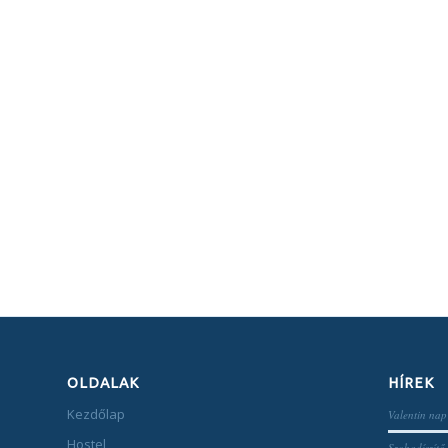
OLDALAK
HÍREK
Kezdőlap
Valentin nap
Hostel
Szobadíszítő