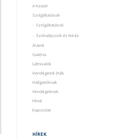
A hostel
Szolgáltatások
Szolgáltatások
Szobatípusok és leírás
Áraink
Galéria
Látnivalók
Vendégeink írták
Hallgatóknak
Vendégeknek
Hírek
Kapcsolat
HÍREK