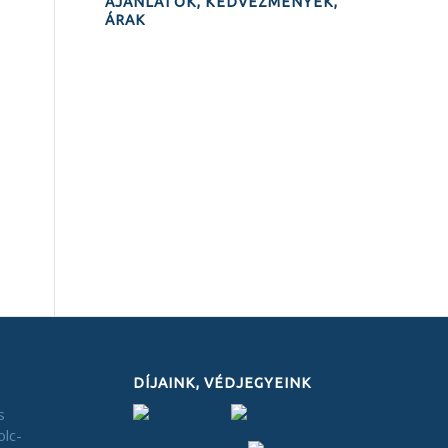
AJÁNLATOK, KEDVEZMÉNYEK,
ÁRAK
DÍJAINK, VÉDJEGYEINK
s
lc-