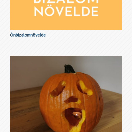
Önbizalomnövelde