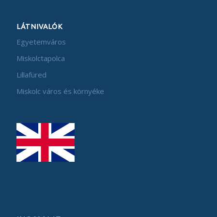
LÁTNIVALÓK
Egyetemváros
Miskolctapolca
Lillafüred
Miskolc város és környéke