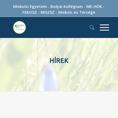
Miskolci Egyetem
-
Bolyai Kollégium
-
ME-HÖK
-
FEKOSZ
-
MISZSZ
-
Miskolc és Térsége
HÍREK