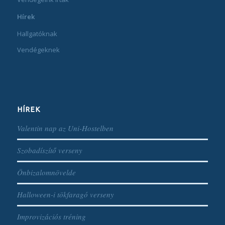
Hírek
Hallgatóknak
Vendégeknek
HÍREK
Valentin nap az Uni-Hostelben
Szobadíszítő verseny
Önbizalomnövelde
Halloween-i tökfaragó verseny
Improvizációs tréning