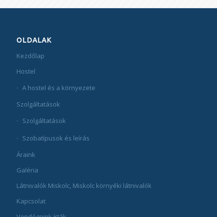
OLDALAK
Kezdőlap
Hostel
A hostel és a környezete
Szolgáltatások
Szolgáltatások
Szobatípusok és leírás
Áraink
Galéria
Látnivalók Miskolc, Miskolc környéki látnivalók
Kapcsolat
Vendégeink írták